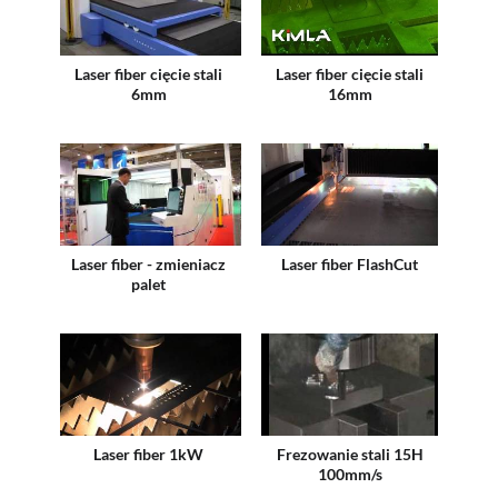
Laser fiber cięcie stali
Laser fiber cięcie stali
6mm
16mm
Laser fiber - zmieniacz
Laser fiber FlashCut
palet
Laser fiber 1kW
Frezowanie stali 15H
100mm/s