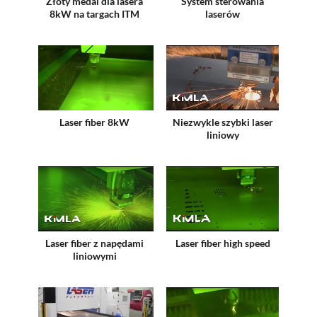
Złoty medal dla lasera
System sterowania
8kW na targach ITM
laserów
Laser fiber 8kW
Niezwykle szybki laser
liniowy
Laser fiber z napędami
Laser fiber high speed
liniowymi