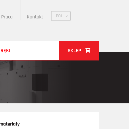
POL
Praca
Kontakt
 RĘKI
SKLEP
materiały