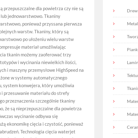
ą przepuszczalne dla powietrza czy nie są
Drewn
 lub jednowarstwowo. Tkaniny
warstwowo, ponieważ przyssana pierwsza
Metal
lejnych warstw. Tkaniny, który są
Tworz
owarstwowo po ułożeniu wielu warstw
kompresuje materiał umożliwiając
Piank
ęcia tkanin możemy zaoferować trzy
typów i wycinania niewielkich ilości,
Lamin
ych i maszyny przemysłowe HighSpeed na
Tektu
ażone w systemy automatycznego
u, system konwejera, który umożliwia
Tkani
 i przesuwanie materiału do strefy
ego przeznaczenia szczególnie tkaniny
Mater
 że są nieprzepuszczalne dla powietrza
Mater
wczas wycinanie odbywa się
żą ekonomikę cięcia i czystość, ponieważ
Ceram
abrudzeń. Technologia cięcia waterjet