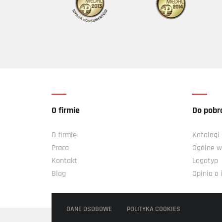
O firmie
Do pobr
O firmie
Katalogi
Praca
Ogólne w
Kontakt
Logotyp
Blog
Opinia o
DANE OSOBOWE
POLITYKA COOKIES