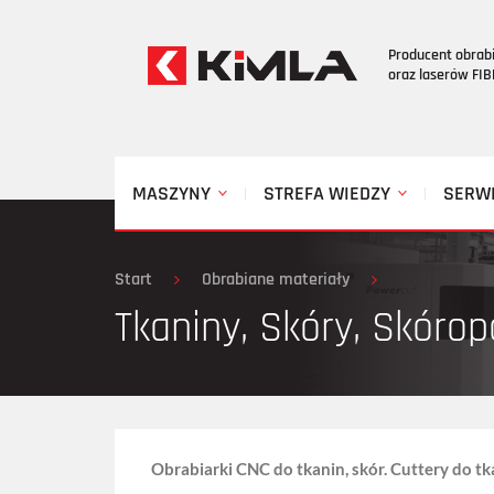
Producent obrab
oraz laserów FI
MASZYNY
STREFA WIEDZY
SERW
Start
Obrabiane materiały
Tkaniny, Skóry, Skóro
Obrabiarki CNC do tkanin, skór. Cuttery do tka