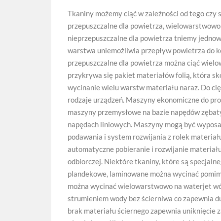
Tkaniny możemy ciąć w zależności od tego czy s
przepuszczalne dla powietrza, wielowarstwowo
nieprzepuszczalne dla powietrza tniemy jedno
warstwa uniemożliwia przepływ powietrza do ko
przepuszczalne dla powietrza można ciąć wiel
przykrywa się pakiet materiałów folią, która s
wycinanie wielu warstw materiału naraz. Do ci
rodzaje urządzeń. Maszyny ekonomiczne do proto
maszyny przemysłowe na bazie napędów zębat
napędach liniowych. Maszyny mogą być wypos
podawania i system rozwijania z rolek materiał
automatyczne pobieranie i rozwijanie materiału
odbiorczej. Niektóre tkaniny, które są specjaln
plandekowe, laminowane można wycinać pomimo,
można wycinać wielowarstwowo na waterjet wó
strumieniem wody bez ścierniwa co zapewnia du
brak materiału ściernego zapewnia uniknięcie z