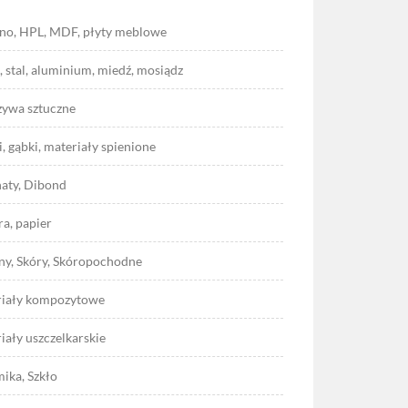
o, HPL, MDF, płyty meblowe
, stal, aluminium, miedź, mosiądz
ywa sztuczne
i, gąbki, materiały spienione
aty, Dibond
ra, papier
ny, Skóry, Skóropochodne
iały kompozytowe
iały uszczelkarskie
ika, Szkło