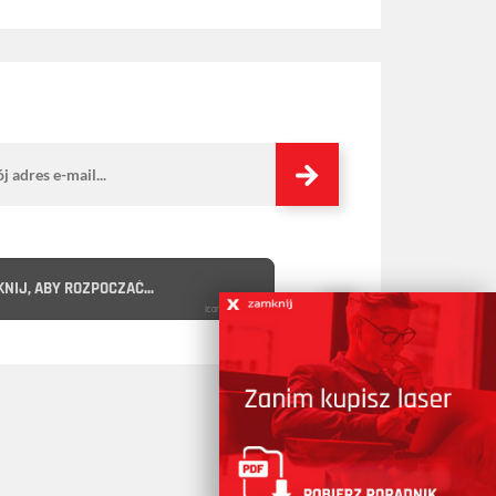
KNIJ, ABY ROZPOCZAĆ...
IconCaptcha ©
Poradnik