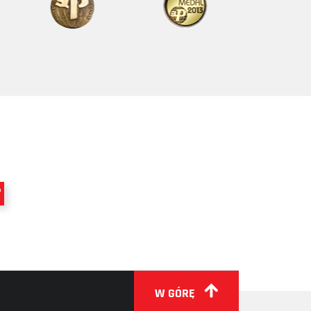
W GÓRĘ