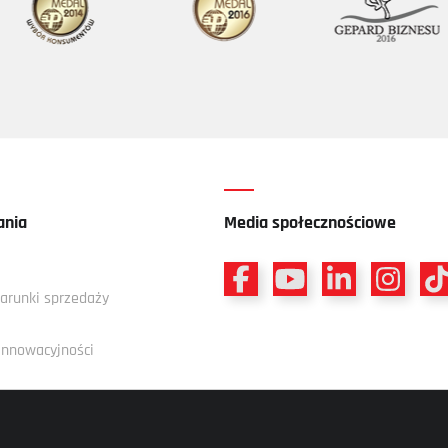
ania
Media społecznościowe
arunki sprzedaży
 innowacyjności