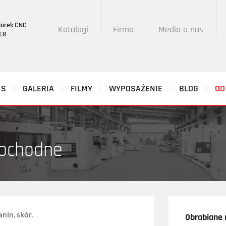
iarek CNC
Katalogi
Firma
Media o nas
BER
IS
GALERIA
FILMY
WYPOSAŻENIE
BLOG
OD
pochodne
nin, skór.
Obrabiane 